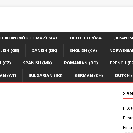
ΕΠΙΚΟΙΝΩΝΉΣΤΕ ΜΑΖΊ ΜΑΣ
ΠΡΏΤΗ ΣΕΛΊΔΑ
JAPANESE
LISH (GB)
DANISH (DK)
ENGLISH (CA)
NORWEGIA
 (CZ)
SPANISH (MX)
ROMANIAN (RO)
FRENCH (F
AN (AT)
BULGARIAN (BG)
GERMAN (CH)
DUTCH (
ΣΎΝ
Η ιστ
Περι
Επικο