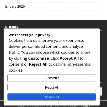
January 2026
ΝΟΜΙΚΆ
We respect your privacy
Επικοινωνήστε μαζί μας
Cookies help us improve your experience,
Η ιστορία μας
deliver personalized content, and analyze
traffic. You can choose which cookies to allow
Πολιτική απορρήτου
by clicking
Customize
. Click
Accept All
to
Συμφωνία χρήστη
consent or
Reject All
to decline non-essential
Προτιμήσεις cookies
cookies.
ΑΝΑΖΉΤΗΣΗ
Customize
Reject All
Accept All
Copyright © 2026 | WordPress Theme by
MH Themes