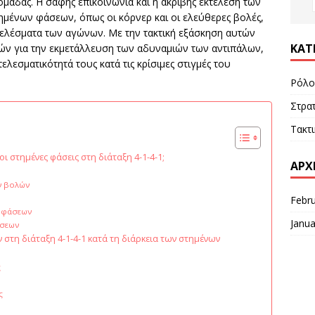
 ομάδας. Η σαφής επικοινωνία και η ακριβής εκτέλεση των
ημένων φάσεων, όπως οι κόρνερ και οι ελεύθερες βολές,
ελέσματα των αγώνων. Με την τακτική εξάσκηση αυτών
ΚΑΤ
ών για την εκμετάλλευση των αδυναμιών των αντιπάλων,
λεσματικότητά τους κατά τις κρίσιμες στιγμές του
Ρόλο
Στρατ
Τακτ
 στημένες φάσεις στη διάταξη 4-1-4-1;
ΑΡΧ
ν βολών
Febr
ν φάσεων
Janua
άσεων
ν στη διάταξη 4-1-4-1 κατά τη διάρκεια των στημένων
ς
ς