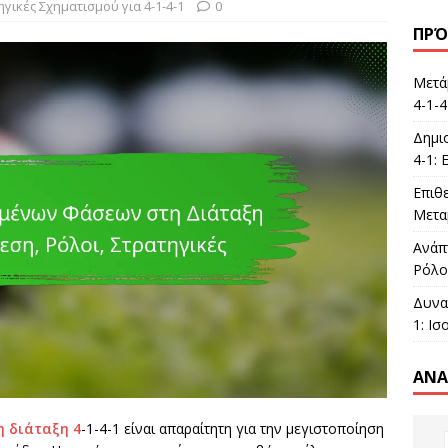
ηγικές Σχηματισμού για 4-1-4-1
0
ΠΡΌ
Μετά
4-1-4
Δημι
4-1:
Επιθε
Μετα
Ανάπ
Ρόλο
Δυνα
1: Ισ
ΑΝΑ
η διάταξη 4
-1-4-1 είναι απαραίτητη για την μεγιστοποίηση