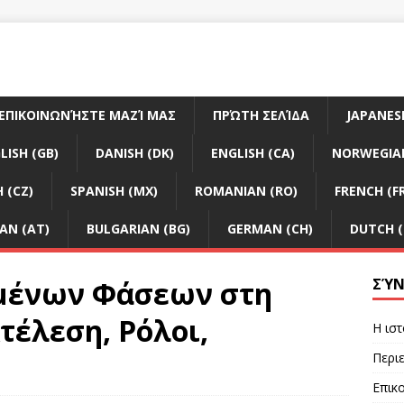
ΕΠΙΚΟΙΝΩΝΉΣΤΕ ΜΑΖΊ ΜΑΣ
ΠΡΏΤΗ ΣΕΛΊΔΑ
JAPANESE
LISH (GB)
DANISH (DK)
ENGLISH (CA)
NORWEGIA
 (CZ)
SPANISH (MX)
ROMANIAN (RO)
FRENCH (F
AN (AT)
BULGARIAN (BG)
GERMAN (CH)
DUTCH (
μένων Φάσεων στη
ΣΎΝ
κτέλεση, Ρόλοι,
Η ιστ
Περι
Επικο