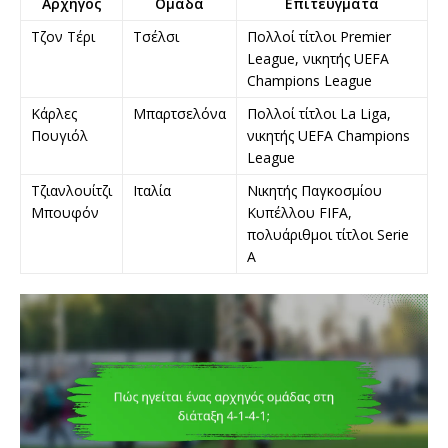
Αρχηγός
Ομάδα
Επιτεύγματα
Τζον Τέρι
Τσέλσι
Πολλοί τίτλοι Premier
League, νικητής UEFA
Champions League
Κάρλες
Μπαρτσελόνα
Πολλοί τίτλοι La Liga,
Πουγιόλ
νικητής UEFA Champions
League
Τζιανλουίτζι
Ιταλία
Νικητής Παγκοσμίου
Μπουφόν
Κυπέλλου FIFA,
πολυάριθμοι τίτλοι Serie
A